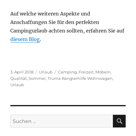
Auf welche weiteren Aspekte und
Anschaffungen Sie für den perfekten
Campingurlaub achten sollten, erfahren Sie auf
diesem Blog
.
Veröffentlicht
Kategorien
Schlagwörter
3. April 2018
Urlaub
Camping
,
Freizeit
,
Möbeln
,
am
Qualität
,
Sommer
,
Truma Rangierhilfe Wohnwagen
,
Urlaub
SU
Suchen
nach: