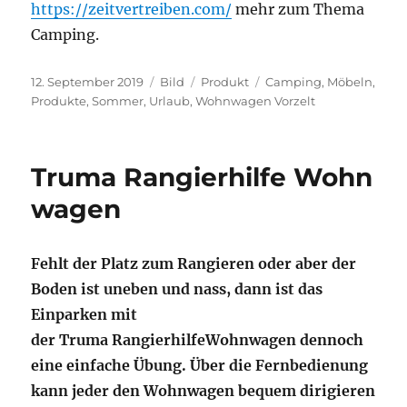
https://zeitvertreiben.com/
mehr zum Thema
Camping.
Veröffentlicht
Format
Kategorien
Schlagwörter
12. September 2019
Bild
Produkt
Camping
,
Möbeln
,
am
Produkte
,
Sommer
,
Urlaub
,
Wohnwagen Vorzelt
Truma Rangierhilfe Wohn
wagen
Fehlt der Platz zum Rangieren oder aber der
Boden ist uneben und nass, dann ist das
Einparken mit
der Truma RangierhilfeWohnwagen dennoch
eine einfache Übung. Über die Fernbedienung
kann jeder den Wohnwagen bequem dirigieren