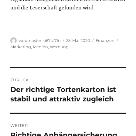
und die Leserschaft gefunden wird.
Autor
Veröffentlicht
Kategorien
Schlagw
webmaster_o67ss7fn
25. Mai 2020
Finanzen
am
Marketing
,
Medien
,
Werbung
Beitragsnavigation
ZURÜCK
Der richtige Tortenkarton ist
Vorheriger
Beitrag:
stabil und attraktiv zugleich
WEITER
Richtige Anhängersicherung
Nächster