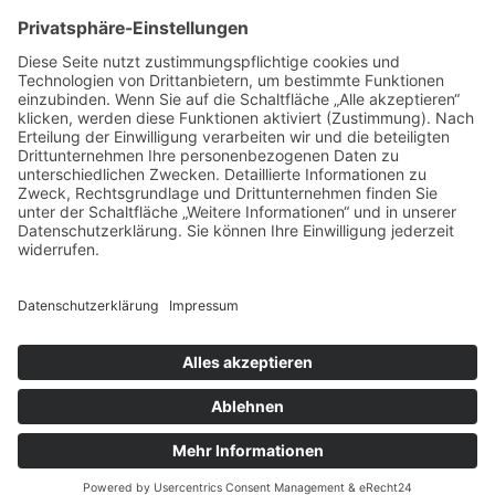
Urlaub
Wellness
Startseite
Urlaub
Wellness
Gesundheit
Dienstleistungen
Apfelbaum Hannover
Datenschutz
Stolz präsentiert
von WordPress