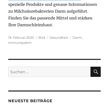
spezielle Produkte und genaue Informationen
zu Milchsäurebakterien Darm aufgeführt.
Finden Sie das passende Mittel und stärken
Ihre Darmschleimhaut.
Veröffentlicht
Format
Kategorien
Schlagwörter
19. Februar 2020
Bild
Gesundheit
Darm
,
am
Immunsystem
SU
Suchen
nach:
NEUESTE BEITRÄGE