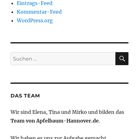
Eintrags-Feed
Kommentar-Feed
WordPress.org
SU
Suchen
nach:
DAS TEAM
Wir sind Elena, Tina und Mirko und bilden das
Team von Apfelbaum-Hannover.de
.
Wir haben es uns zur Aufgabe gemacht,