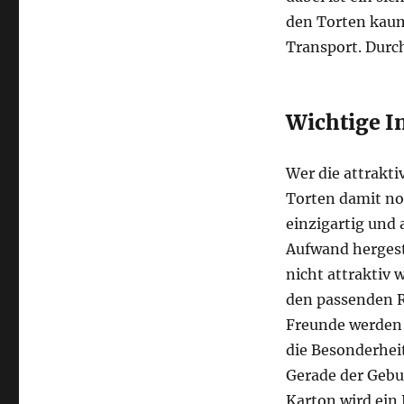
den Torten kaum
Transport. Durc
Wichtige I
Wer die attrakti
Torten damit noc
einzigartig und 
Aufwand hergest
nicht attraktiv
den passenden R
Freunde werden s
die Besonderheit
Gerade der Gebu
Karton wird ein