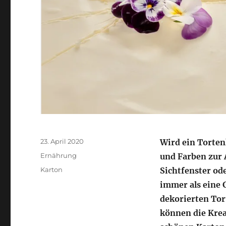
Veröffentlicht
23. April 2020
Wird ein Torte
am
Kategorien
Ernährung
und Farben zur 
Schlagwörter
Karton
Sichtfenster od
immer als eine 
dekorierten Tor
können die Kre