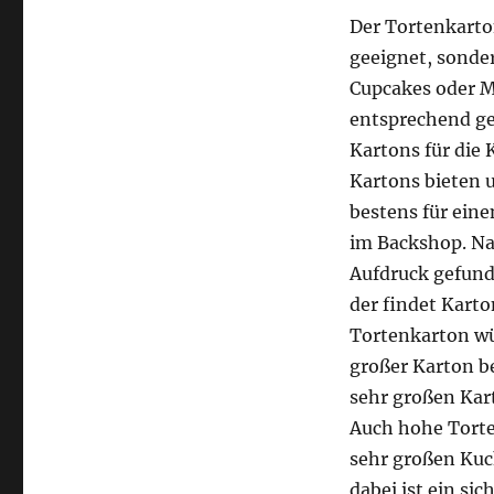
Der Tortenkarton
geeignet, sonder
Cupcakes oder M
entsprechend ge
Kartons für die 
Kartons bieten 
bestens für eine
im Backshop. Na
Aufdruck gefunde
der findet Kart
Tortenkarton wün
großer Karton b
sehr großen Kar
Auch hohe Torte
sehr großen Kuc
dabei ist ein sic