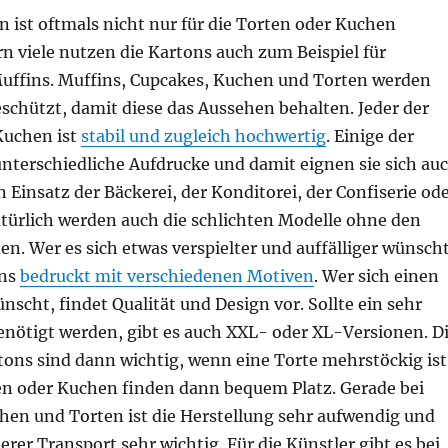
 ist oftmals nicht nur für die Torten oder Kuchen
n viele nutzen die Kartons auch zum Beispiel für
uffins. Muffins, Cupcakes, Kuchen und Torten werden
schützt, damit diese das Aussehen behalten. Jeder der
Kuchen ist
stabil und zugleich hochwertig
. Einige der
unterschiedliche Aufdrucke und damit eignen sie sich au
n Einsatz der Bäckerei, der Konditorei, der Confiserie od
türlich werden auch die schlichten Modelle ohne den
n. Wer es sich etwas verspielter und auffälliger wünscht
ons
bedruckt mit verschiedenen Motiven
. Wer sich einen
scht, findet Qualität und Design vor. Sollte ein sehr
enötigt werden, gibt es auch XXL- oder XL-Versionen. D
tons sind dann wichtig, wenn eine Torte mehrstöckig ist
n oder Kuchen finden dann bequem Platz. Gerade bei
hen und Torten ist die Herstellung sehr aufwendig und
herer Transport sehr wichtig. Für die Künstler gibt es bei