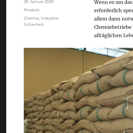
Veröffentlicht
29. Januar 2020
Wenn es um das 
am
Kategorien
Produkt
erforderlich spe
Schlagwörter
Chemie
,
Industrie
,
allem dann notw
Sicherheit
Chemiebetriebe 
alltäglichen Le