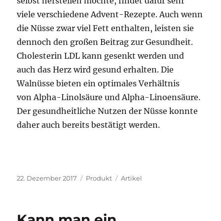
selbst herstellen möchte, findet dafür sehr
viele verschiedene Advent-Rezepte. Auch wenn
die Nüsse zwar viel Fett enthalten, leisten sie
dennoch den großen Beitrag zur Gesundheit.
Cholesterin LDL kann gesenkt werden und
auch das Herz wird gesund erhalten. Die
Walnüsse bieten ein optimales Verhältnis
von Alpha-Linolsäure und Alpha-Linoensäure.
Der gesundheitliche Nutzen der Nüsse konnte
daher auch bereits bestätigt werden.
Veröffentlicht
Kategorien
Schlagwörter
22. Dezember 2017
Produkt
Artikel
am
Kann man ein