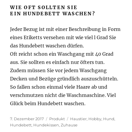
WIE OFT SOLLTEN SIE
EIN HUNDEBETT WASCHEN?
Jeder Bezug ist mit einer Beschreibung in Form
eines Etiketts versehen mit wie viel l Grad Sie
das Hundebett waschen dürfen.
Oft reicht schon ein Waschgang mit 40 Grad
aus. Sie sollten es einfach nur öfters tun.
Zudem müssen Sie vor jedem Waschgang
Decken und Bezüge gründlich auszuschütteln.
So fallen schon einmal viele Haare ab und
verschmutzen nicht die Waschmaschine. Viel
Glück beim Hundebett waschen.
Veröffentlicht
Kategorien
Schlagwörter
7. Dezember 2017
Produkt
Haustier
,
Hobby
,
Hund
,
am
Hundebett
,
Hundekissen
,
Zuhause